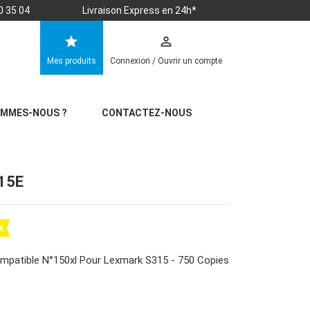
0 35 04
Livraison Express en 24h*
star
perm_identity
Mes produits
Connexion / Ouvrir un compte
OMMES-NOUS ?
CONTACTEZ-NOUS
15E
k
mpatible N°150xl Pour Lexmark S315 - 750 Copies