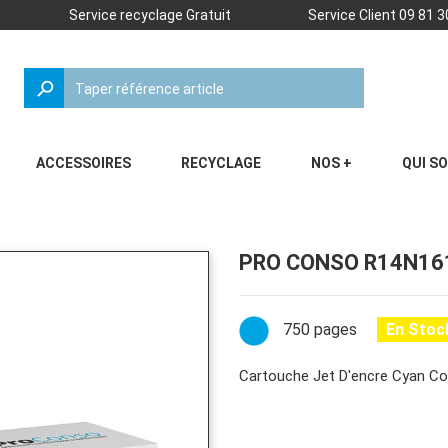
Service recyclage Gratuit
Service Client 09 81 3
search
ACCESSOIRES
RECYCLAGE
NOS +
QUI S
PRO CONSO R14N16
750 pages
En Stoc
Cartouche Jet D'encre Cyan Co