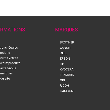
ORMATIONS
MARQUES
BROTHER
ions légales
CANON
motions
DELL
leures ventes
EPSON
eaux produits
HP
tactez-nous
KYOCERA
 marques
LEXMARK
 du site
OKI
RICOH
SAMSUNG