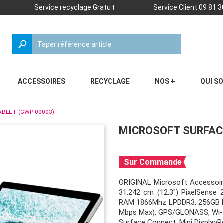
Service recyclage Gratuit
Service Client 09 81 3
search
ACCESSOIRES
RECYCLAGE
NOS +
QUI S
BLET (GWP-00003)
MICROSOFT SURFAC
Sur Commande
ORIGINAL Microsoft Accessoir
31.242 cm (12.3") PixelSense 
RAM 1866Mhz LPDDR3, 256GB B
Mbps Max), GPS/GLONASS, Wi-Fi:
Surface Connect, Mini DisplayP