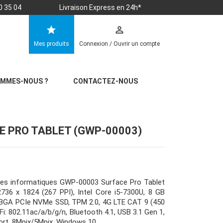
0 35 04
Livraison Express en 24h*
star
perm_identity
Mes produits
Connexion / Ouvrir un compte
OMMES-NOUS ?
CONTACTEZ-NOUS
E PRO TABLET (GWP-00003)
es informatiques GWP-00003 Surface Pro Tablet
2736 x 1824 (267 PPI), Intel Core i5-7300U, 8 GB
GA PCIe NVMe SSD, TPM 2.0, 4G LTE CAT 9 (450
 802.11ac/a/b/g/n, Bluetooth 4.1, USB 3.1 Gen 1,
ort, 8Mpix/5Mpix, Windows 10