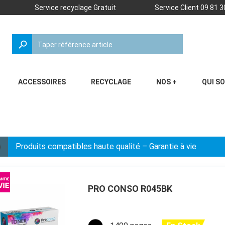
Service recyclage Gratuit
Service Client 09 81 3
search
ACCESSOIRES
RECYCLAGE
NOS +
QUI S
Produits compatibles haute qualité – Garantie à vie
PRO CONSO R045BK