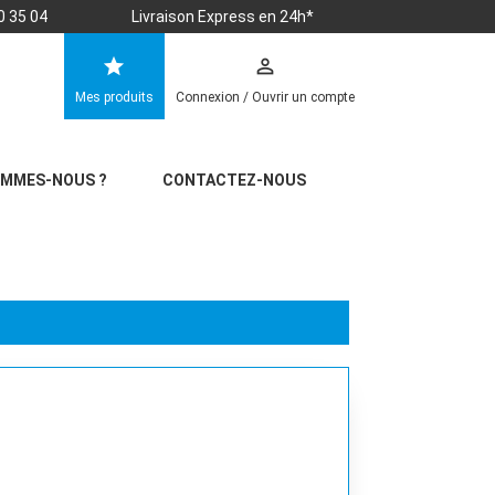
0 35 04
Livraison Express en 24h*
star
perm_identity
Mes produits
Connexion / Ouvrir un compte
OMMES-NOUS ?
CONTACTEZ-NOUS