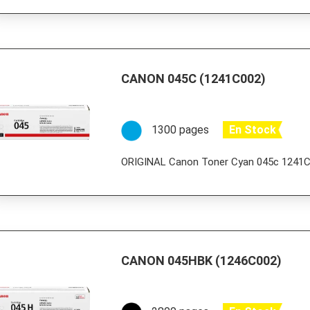
CANON 045C (1241C002)
1300 pages
En Stock
ORIGINAL Canon Toner Cyan 045c 1241
CANON 045HBK (1246C002)