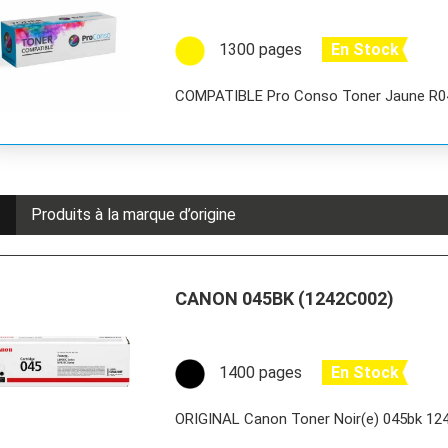
1300 pages
En Stock
COMPATIBLE Pro Conso Toner Jaune R
r
Produits à la marque d’origine
CANON 045BK (1242C002)
1400 pages
En Stock
ORIGINAL Canon Toner Noir(e) 045bk 1