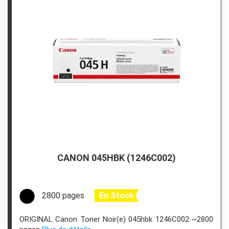
CANON 045HBK (1246C002)
2800 pages
En Stock
ORIGINAL Canon Toner Noir(e) 045hbk 1246C002 ~2800