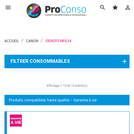

search
star
perm_identity
ACCUEIL
CANON
ISENSYS MF634
FILTRER CONSOMMABLES
Affichage 1-16 de 16 article(s)
Produits compatibles haute qualité – Garantie à vie