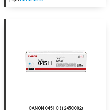
pages
Plus de détails
CANON 045HC (1245C002)