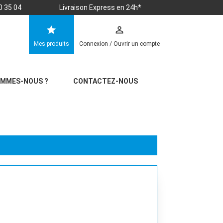
0 35 04
Livraison Express en 24h*
star
perm_identity
Mes produits
Connexion / Ouvrir un compte
OMMES-NOUS ?
CONTACTEZ-NOUS