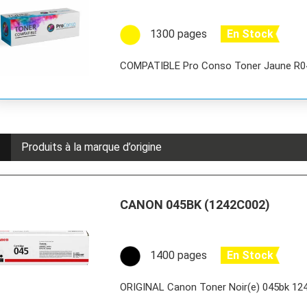
1300 pages
En Stock
COMPATIBLE Pro Conso Toner Jaune R
r
Produits à la marque d’origine
CANON 045BK (1242C002)
1400 pages
En Stock
ORIGINAL Canon Toner Noir(e) 045bk 1