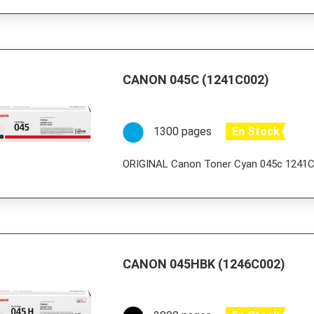
CANON 045C (1241C002)
1300 pages
En Stock
ORIGINAL Canon Toner Cyan 045c 1241
CANON 045HBK (1246C002)