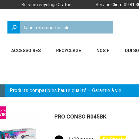
Service recyclage Gratuit
Service Client 09 81 3
search
ACCESSOIRES
RECYCLAGE
NOS +
QUI S
Produits compatibles haute qualité – Garantie à vie
PRO CONSO R045BK